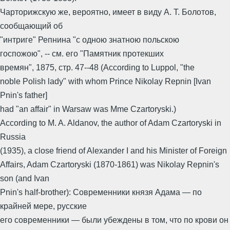
Чарторижскую же, вероятно, имеет в виду А. Т. Болотов,
сообщающий об
"интриге" Репнина "с одною знатною польскою
госпожою", -- см. его "Памятник протекших
времян", 1875, стр. 47--48 (According to Luppol, "the
noble Polish lady" with whom Prince Nikolay Repnin [Ivan
Pnin's father]
had "an affair" in Warsaw was Mme Czartoryski.)
According to M. A. Aldanov, the author of Adam Czartoryski in
Russia
(1935), a close friend of Alexander I and his Minister of Foreign
Affairs, Adam Czartoryski (1870-1861) was Nikolay Repnin's
son (and Ivan
Pnin's half-brother): Современники князя Адама — по
крайней мере, русские
его современники — были убеждены в том, что по крови он