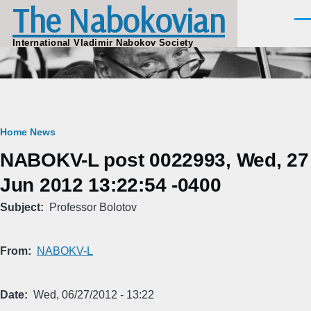
The Nabokovian
Skip to main content
Men
International Vladimir Nabokov Society
Breadcrumb
Home
News
NABOKV-L post 0022993, Wed, 27
Jun 2012 13:22:54 -0400
Subject
Professor Bolotov
From
NABOKV-L
Date
Wed, 06/27/2012 - 13:22