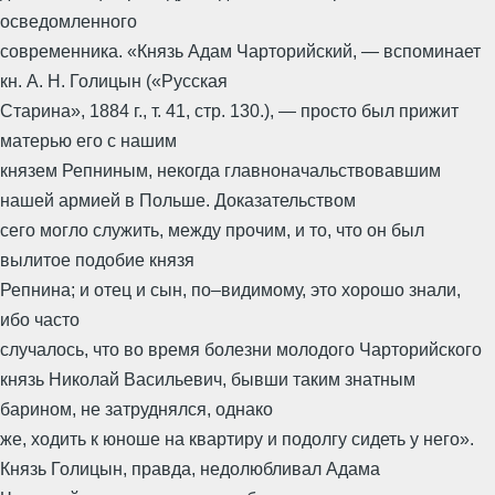
осведомленного
современника. «Князь Адам Чарторийский, — вспоминает
кн. А. Н. Голицын («Русская
Старина», 1884 г., т. 41, стр. 130.), — просто был прижит
матерью его с нашим
князем Репниным, некогда главноначальствовавшим
нашей армией в Польше. Доказательством
сего могло служить, между прочим, и то, что он был
вылитое подобие князя
Репнина; и отец и сын, по–видимому, это хорошо знали,
ибо часто
случалось, что во время болезни молодого Чарторийского
князь Николай Васильевич, бывши таким знатным
барином, не затруднялся, однако
же, ходить к юноше на квартиру и подолгу сидеть у него».
Князь Голицын, правда, недолюбливал Адама