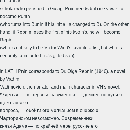
brilliant art
scholar who perished in Gulag. Pnin needs but one vowel to
become Punin
(who turns into Bunin if his initial is changed to B). On the other
hand, if Repnin loses the first of his two n's, he will become
Repin
(who is unlikely to be Victor Wind's favorite artist, but who is
certainly familiar to Liza's gifted son).
In LATH Pnin corresponds to Dr. Olga Repnin (1946), a novel
by Vadim
Vadimovich, the narrator and main character in VN's novel.
*Здесь я — не первый, разумеется, — должен коснуться
щекотливого
вопроса, — обойти его молчанием в очерке о
Чарторийском невозможно. Современники
князя Адама — по крайней мере, русские его