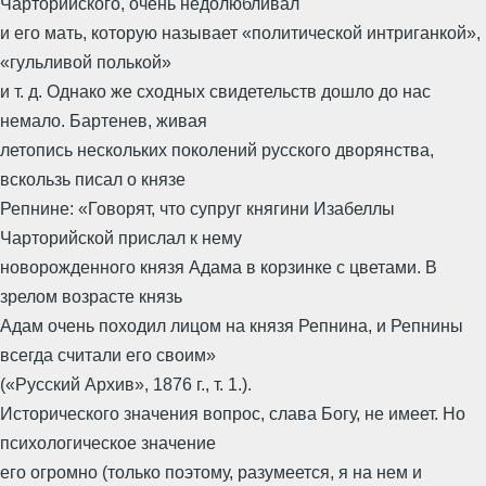
Чарторийского, очень недолюбливал
и его мать, которую называет «политической интриганкой»,
«гульливой полькой»
и т. д. Однако же сходных свидетельств дошло до нас
немало. Бартенев, живая
летопись нескольких поколений русского дворянства,
вскользь писал о князе
Репнине: «Говорят, что супруг княгини Изабеллы
Чарторийской прислал к нему
новорожденного князя Адама в корзинке с цветами. В
зрелом возрасте князь
Адам очень походил лицом на князя Репнина, и Репнины
всегда считали его своим»
(«Русский Архив», 1876 г., т. 1.).
Исторического значения вопрос, слава Богу, не имеет. Но
психологическое значение
его огромно (только поэтому, разумеется, я на нем и