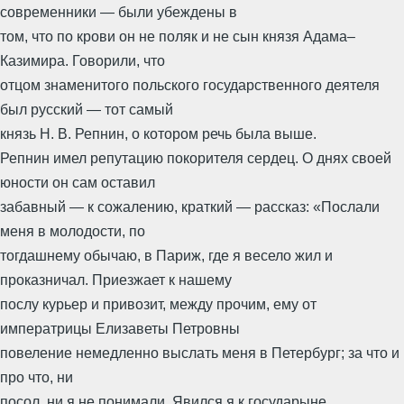
современники — были убеждены в
том, что по крови он не поляк и не сын князя Адама–
Казимира. Говорили, что
отцом знаменитого польского государственного деятеля
был русский — тот самый
князь Н. В. Репнин, о котором речь была выше.
Репнин имел репутацию покорителя сердец. О днях своей
юности он сам оставил
забавный — к сожалению, краткий — рассказ: «Послали
меня в молодости, по
тогдашнему обычаю, в Париж, где я весело жил и
проказничал. Приезжает к нашему
послу курьер и привозит, между прочим, ему от
императрицы Елизаветы Петровны
повеление немедленно выслать меня в Петербург; за что и
про что, ни
посол, ни я не понимали. Явился я к государыне.