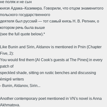
не поляк и не сын
князя Адама–Казимира. Говорили, что отцом знаменитого
польского государственного
деятеля был русский — тот самый князь Н. В. Репнин, о
котором речь была выше
(see the full quote below).*
Like Bunin and Sirin, Aldanov is mentioned in Pnin (Chapter
Five, 2):
You would find them [Al Cook's guests at The Pines] in every
patch of
speckled shade, sitting on rustic benches and discussing
émigré writers
- Bunin, Aldanov, Sirin...
Another contemporary poet mentioned in VN's novel is Anna
Akhmatova.