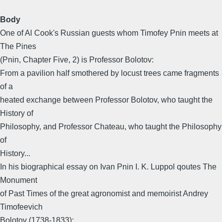
Body
One of Al Cook's Russian guests whom Timofey Pnin meets at
The Pines
(Pnin, Chapter Five, 2) is Professor Bolotov:
From a pavilion half smothered by locust trees came fragments
of a
heated exchange between Professor Bolotov, who taught the
History of
Philosophy, and Professor Chateau, who taught the Philosophy
of
History...
In his biographical essay on Ivan Pnin I. K. Luppol qoutes The
Monument
of Past Times of the great agronomist and memoirist Andrey
Timofeevich
Bolotov (1738-1833):