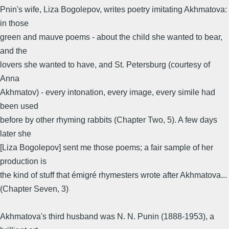
Pnin's wife, Liza Bogolepov, writes poetry imitating Akhmatova:
in those
green and mauve poems - about the child she wanted to bear,
and the
lovers she wanted to have, and St. Petersburg (courtesy of
Anna
Akhmatov) - every intonation, every image, every simile had
been used
before by other rhyming rabbits (Chapter Two, 5). A few days
later she
[Liza Bogolepov] sent me those poems; a fair sample of her
production is
the kind of stuff that émigré rhymesters wrote after Akhmatova...
(Chapter Seven, 3)
Akhmatova's third husband was N. N. Punin (1888-1953), a