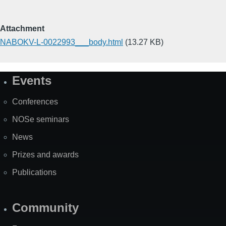
Attachment
NABOKV-L-0022993___body.html
(13.27 KB)
Events
Site
Map
Conferences
NOSe seminars
News
Prizes and awards
Publications
Community