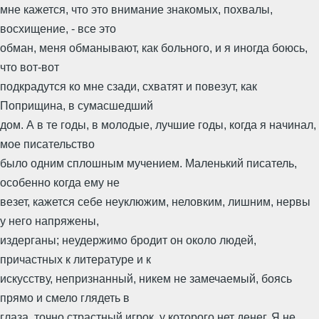
мне кажется, что это внимание знакомых, похвалы,
восхищение, - все это
обман, меня обманывают, как больного, и я иногда боюсь,
что вот-вот
подкрадутся ко мне сзади, схватят и повезут, как
Поприщина, в сумасшедший
дом. А в те годы, в молодые, лучшие годы, когда я начинал,
мое писательство
было одним сплошным мучением. Маленький писатель,
особенно когда ему не
везет, кажется себе неуклюжим, неловким, лишним, нервы
у него напряжены,
издерганы; неудержимо бродит он около людей,
причастных к литературе и к
искусству, непризнанный, никем не замечаемый, боясь
прямо и смело глядеть в
глаза, точно страстный игрок, у которого нет денег. Я не