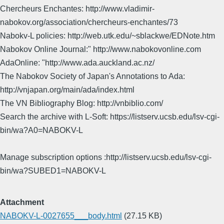
Chercheurs Enchantes: http://www.vladimir-
nabokov.org/association/chercheurs-enchantes/73
Nabokv-L policies: http://web.utk.edu/~sblackwe/EDNote.htm
Nabokov Online Journal:" http://www.nabokovonline.com
AdaOnline: "http://www.ada.auckland.ac.nz/
The Nabokov Society of Japan's Annotations to Ada:
http://vnjapan.org/main/ada/index.html
The VN Bibliography Blog: http://vnbiblio.com/
Search the archive with L-Soft: https://listserv.ucsb.edu/lsv-cgi-
bin/wa?A0=NABOKV-L
Manage subscription options :http://listserv.ucsb.edu/lsv-cgi-
bin/wa?SUBED1=NABOKV-L
Attachment
NABOKV-L-0027655___body.html
(27.15 KB)