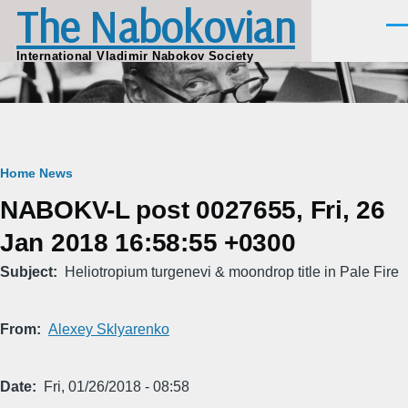
The Nabokovian
Skip to main content
Men
International Vladimir Nabokov Society
Breadcrumb
Home
News
NABOKV-L post 0027655, Fri, 26
Jan 2018 16:58:55 +0300
Subject
Heliotropium turgenevi & moondrop title in Pale Fire
From
Alexey Sklyarenko
Date
Fri, 01/26/2018 - 08:58