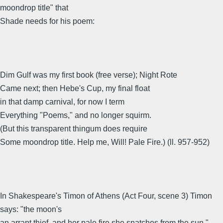
moondrop title" that
Shade needs for his poem:
Dim Gulf was my first book (free verse); Night Rote
Came next; then Hebe's Cup, my final float
in that damp carnival, for now I term
Everything "Poems," and no longer squirm.
(But this transparent thingum does require
Some moondrop title. Help me, Will! Pale Fire.) (ll. 957-952)
In Shakespeare's Timon of Athens (Act Four, scene 3) Timon
says: "the moon's
an arrant thief, and her pale fire she snatches from the sun."