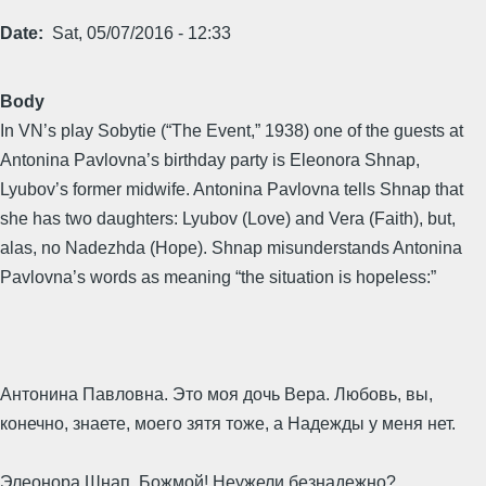
Date
Sat, 05/07/2016 - 12:33
Body
In VN’s play Sobytie (“The Event,” 1938) one of the guests at
Antonina Pavlovna’s birthday party is Eleonora Shnap,
Lyubov’s former midwife. Antonina Pavlovna tells Shnap that
she has two daughters: Lyubov (Love) and Vera (Faith), but,
alas, no Nadezhda (Hope). Shnap misunderstands Antonina
Pavlovna’s words as meaning “the situation is hopeless:”
Антонина Павловна. Это моя дочь Вера. Любовь, вы,
конечно, знаете, моего зятя тоже, а Надежды у меня нет.
Элеонора Шнап. Божмой! Неужели безнадежно?