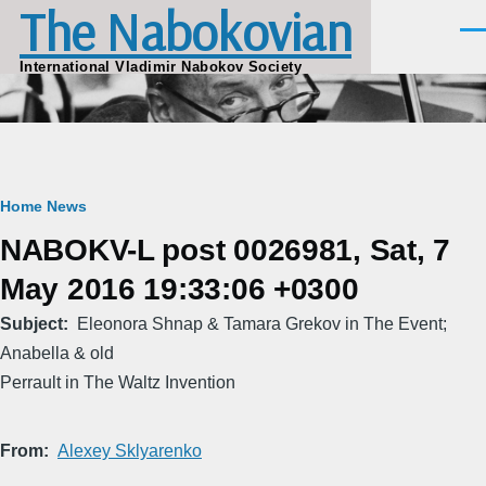
The Nabokovian
Skip to main content
Men
International Vladimir Nabokov Society
Breadcrumb
Home
News
NABOKV-L post 0026981, Sat, 7
May 2016 19:33:06 +0300
Subject
Eleonora Shnap & Tamara Grekov in The Event;
Anabella & old
Perrault in The Waltz Invention
From
Alexey Sklyarenko