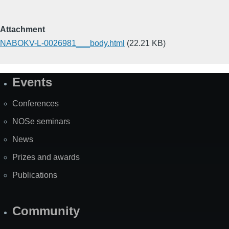
Attachment
NABOKV-L-0026981___body.html
(22.21 KB)
Events
Site
Map
Conferences
NOSe seminars
News
Prizes and awards
Publications
Community