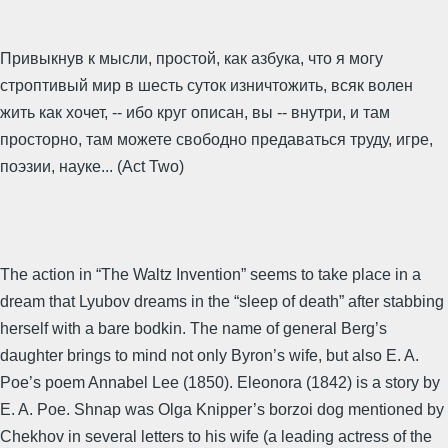
Привыкнув к мысли, простой, как азбука, что я могу
строптивый мир в шесть суток изничтожить, всяк волен
жить как хочет, -- ибо круг описан, вы -- внутри, и там
просторно, там можете свободно предаваться труду, игре,
поэзии, науке... (Act Two)
The action in “The Waltz Invention” seems to take place in a
dream that Lyubov dreams in the “sleep of death” after stabbing
herself with a bare bodkin. The name of general Berg’s
daughter brings to mind not only Byron’s wife, but also E. A.
Poe’s poem Annabel Lee (1850). Eleonora (1842) is a story by
E. A. Poe. Shnap was Olga Knipper’s borzoi dog mentioned by
Chekhov in several letters to his wife (a leading actress of the