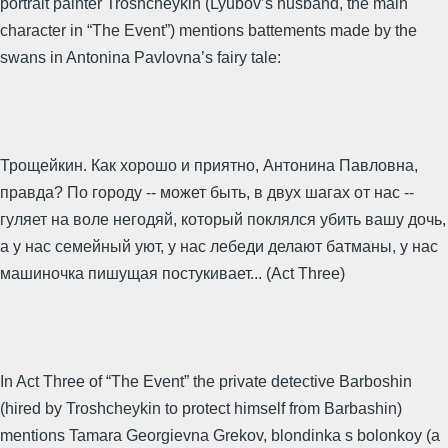
portrait painter Troshcheykin (Lyubov’s husband, the main
character in “The Event”) mentions battements made by the
swans in Antonina Pavlovna’s fairy tale:
Трощейкин. Как хорошо и приятно, Антонина Павловна,
правда? По городу -- может быть, в двух шагах от нас --
гуляет на воле негодяй, который поклялся убить вашу дочь,
а у нас семейный уют, у нас лебеди делают батманы, у нас
машиночка пишущая постукивает... (Act Three)
In Act Three of “The Event” the private detective Barboshin
(hired by Troshcheykin to protect himself from Barbashin)
mentions Tamara Georgievna Grekov, blondinka s bolonkoy (a