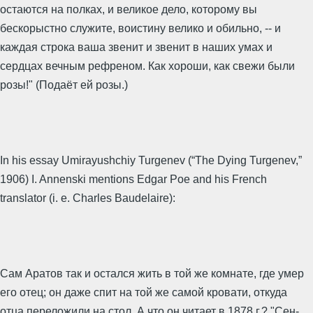
остаются на полках, и великое дело, которому вы
бескорыстно служите, воистину велико и обильно, -- и
каждая строка ваша звенит и звенит в наших умах и
сердцах вечным рефреном. Как хороши, как свежи были
розы!" (Подаёт ей розы.)
In his essay Umirayushchiy Turgenev (“The Dying Turgenev,”
1906) I. Annenski mentions Edgar Poe and his French
translator (i. e. Charles Baudelaire):
Сам Аратов так и остался жить в той же комнате, где умер
его отец; он даже спит на той же самой кровати, откуда
отца переложили на стол. А что он читает в 1878 г.? "Сен-