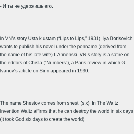
- И ты не удержишь его.
In VN’s story Usta k ustam (“Lips to Lips,” 1931) Ilya Borisovich
wants to publish his novel under the penname (derived from
the name of his late wife) I. Annenski. VN’s story is a satire on
the editors of Chisla (“Numbers”), a Paris review in which G.
Ivanov’s article on Sirin appeared in 1930.
The name Shestov comes from shest’ (six). In The Waltz
Invention Waltz affirms that he can destroy the world in six days
(it took God six days to create the world):