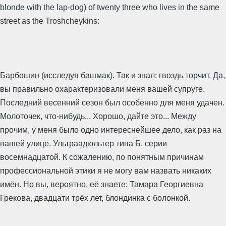
blonde with the lap-dog) of twenty three who lives in the same
street as the Troshcheykins:
Барбошин (исследуя башмак). Так и знал: гвоздь торчит. Да,
вы правильно охарактеризовали меня вашей супруге.
Последний весенний сезон был особенно для меня удачен.
Молоточек, что-нибудь... Хорошо, дайте это... Между
прочим, у меня было одно интереснейшее дело, как раз на
вашей улице. Ультраадюльтер типа Б, серии
восемнадцатой. К сожалению, по понятным причинам
профессиональной этики я не могу вам назвать никаких
имён. Но вы, вероятно, её знаете: Тамара Георгиевна
Грекова, двадцати трёх лет, блондинка с болонкой.