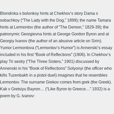
Blondinka s bolonkoy hints at Chekhov’s story Dama s
sobachkoy (“The Lady with the Dog,” 1899); the name Tamara
hints at Lermontov (the author of “The Demon,” 1829-39); the
patronymic Georgievna hints at George Gordon Byron and at
Georgiy Ivanov (the author of an abusive article on Sirin).
Yumor Lermontova (“Lermontov’s Humor”) is Annenski’s essay
included in his first “Book of Reflections” (1906). In Chekhov’s
play Tri sestry (“The Three Sisters,” 1901) discussed by
Annenski in his “Book of Reflections” Solyonyi (the officer who
kills Tuzenbakh in a pistol duel) imagines that he resembles
Lermontov. The surname Grekov comes from grek (the Greek).
Kak v Gretsiyu Bayron… (“Like Byron to Greece…” 1932) is a
poem by G. Ivanov: