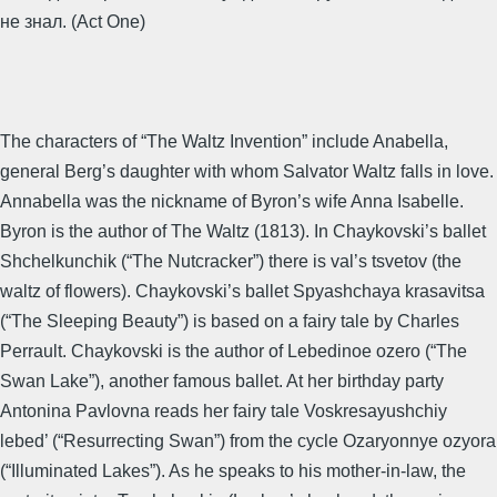
не знал. (Act One)
The characters of “The Waltz Invention” include Anabella,
general Berg’s daughter with whom Salvator Waltz falls in love.
Annabella was the nickname of Byron’s wife Anna Isabelle.
Byron is the author of The Waltz (1813). In Chaykovski’s ballet
Shchelkunchik (“The Nutcracker”) there is val’s tsvetov (the
waltz of flowers). Chaykovski’s ballet Spyashchaya krasavitsa
(“The Sleeping Beauty”) is based on a fairy tale by Charles
Perrault. Chaykovski is the author of Lebedinoe ozero (“The
Swan Lake”), another famous ballet. At her birthday party
Antonina Pavlovna reads her fairy tale Voskresayushchiy
lebed’ (“Resurrecting Swan”) from the cycle Ozaryonnye ozyora
(“Illuminated Lakes”). As he speaks to his mother-in-law, the