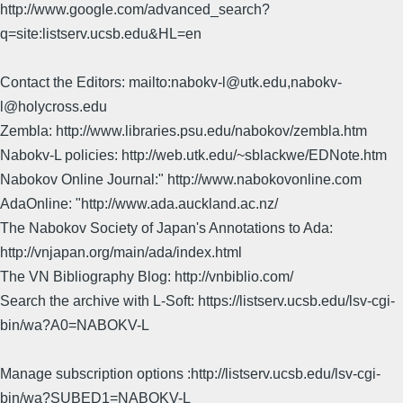
http://www.google.com/advanced_search?
q=site:listserv.ucsb.edu&HL=en
Contact the Editors: mailto:nabokv-l@utk.edu,nabokv-
l@holycross.edu
Zembla: http://www.libraries.psu.edu/nabokov/zembla.htm
Nabokv-L policies: http://web.utk.edu/~sblackwe/EDNote.htm
Nabokov Online Journal:" http://www.nabokovonline.com
AdaOnline: "http://www.ada.auckland.ac.nz/
The Nabokov Society of Japan's Annotations to Ada:
http://vnjapan.org/main/ada/index.html
The VN Bibliography Blog: http://vnbiblio.com/
Search the archive with L-Soft: https://listserv.ucsb.edu/lsv-cgi-
bin/wa?A0=NABOKV-L
Manage subscription options :http://listserv.ucsb.edu/lsv-cgi-
bin/wa?SUBED1=NABOKV-L