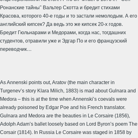
Ронанские тайны" Вальтер Скотта и бредит стихами
Красова, которого 40-е годы и то застали немолодым. А его
английский кипсек? Да ведь это же кипсек 20-х годов.
Бредит Гюльнарами и Медорами, когда нас, тогдашних
студентов, отравили уже и Эдгар По и его французский
переводчик…
As Annenski points out, Aratov (the main character in
Turgenev’s story Klara Milich, 1883) is mad about Gulnara and
Medora – this is at the time when Annenski’s coevals were
already poisoned by Edgar Poe and his French translator.
Gulnara and Medora are the beauties in Le Corsaire (1856),
Adolph Adam’s ballet loosely based on Lord Byron’s poem The
Corsair (1814). In Russia Le Corsaire was staged in 1858 by