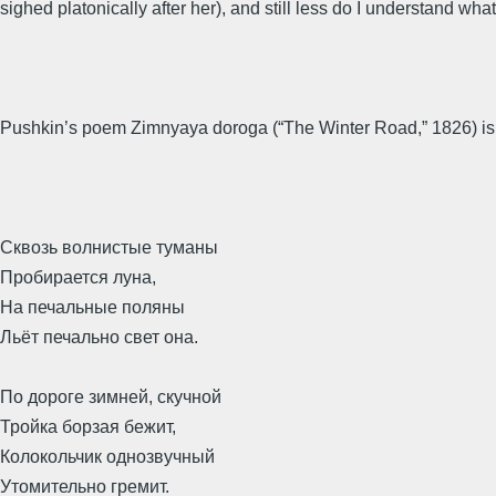
sighed platonically after her), and still less do I understand wha
Pushkin’s poem Zimnyaya doroga (“The Winter Road,” 1826) i
Сквозь волнистые туманы
Пробирается луна,
На печальные поляны
Льёт печально свет она.
По дороге зимней, скучной
Тройка борзая бежит,
Колокольчик однозвучный
Утомительно гремит.