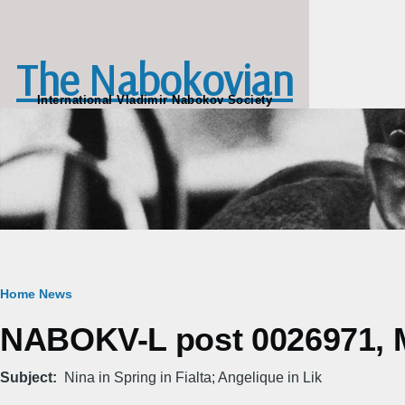
Skip to main content
The Nabokovian
International Vladimir Nabokov Society
Breadcrumb
Home
News
NABOKV-L post 0026971, M
Subject
Nina in Spring in Fialta; Angelique in Lik