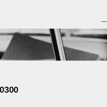
Men
+0300