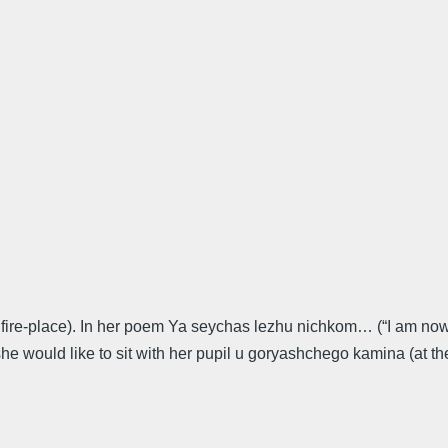
 fire-place). In her poem Ya seychas lezhu nichkom… (“I am no
would like to sit with her pupil u goryashchego kamina (at the 