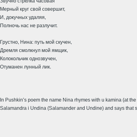
Звучно стрелка часовая
Мерный круг свой совершит,
И, докучных удаляя,
Полночь нас не разлучит.
Грустно, Нина: путь мой скучен,
Дремля смолкнул мой ямщик,
Колокольчик однозвучен,
Отуманен лунный лик.
In Pushkin’s poem the name Nina rhymes with u kamina (at the
Salamandra i Undina (Salamander and Undine) and says that she 