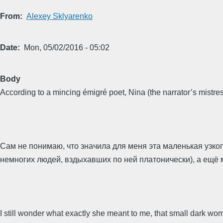
From
Alexey Sklyarenko
Date
Mon, 05/02/2016 - 05:02
Body
According to a mincing émigré poet, Nina (the narrator’s mistress
Сам не понимаю, что значила для меня эта маленькая узкоп
немногих людей, вздыхавших по ней платонически), а ещё м
I still wonder what exactly she meant to me, that small dark wo