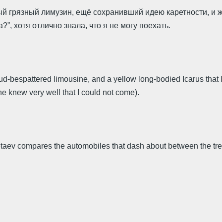
й грязный лимузин, ещё сохранивший идею каретности, и жё
а?”, хотя отлично знала, что я не могу поехать.
-bespattered limousine, and a yellow long-bodied Icarus that l
e knew very well that I could not come).
vetaev compares the automobiles that dash about between the tre