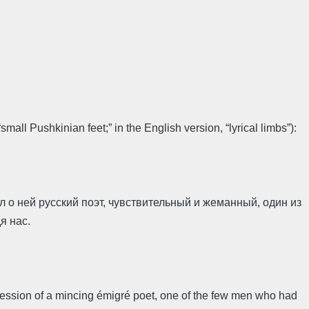
all Pushkinian feet;” in the English version, “lyrical limbs”):
 о ней русский поэт, чувствительный и жеманный, один из
я нас.
xpression of a mincing émigré poet, one of the few men who had