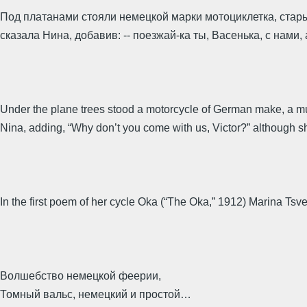
Под платанами стояли немецкой марки мотоциклетка, стары
сказала Нина, добавив: -- поезжай-ка ты, Васенька, с нами, 
Under the plane trees stood a motorcycle of German make, a mud
Nina, adding, “Why don’t you come with us, Victor?” although sh
In the first poem of her cycle Oka (“The Oka,” 1912) Marina Ts
Волшебство немецкой феерии,
Томный вальс, немецкий и простой…