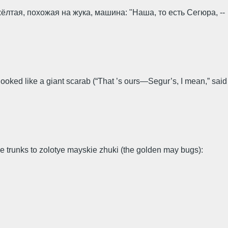
лтая, похожая на жука, машина: "Наша, то есть Сегюра, --
ooked like a giant scarab (“That ’s ours—Segur’s, I mean,” said
e trunks to zolotye mayskie zhuki (the golden may bugs):