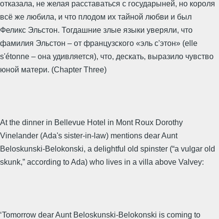
отказала, не желая расставаться с государыней, но короля
всё же любила, и что плодом их тайной любви и был
Феликс Эльстон. Тогдашние злые языки уверяли, что
фамилия Эльстон – от французского «эль с'этон» (elle
s'étonne – она удивляется), что, дескать, выразило чувство
юной матери. (Chapter Three)
At the dinner in Bellevue Hotel in Mont Roux Dorothy
Vinelander (Ada's sister-in-law) mentions dear Aunt
Beloskunski-Belokonski, a delightful old spinster (“a vulgar old
skunk,” according to Ada) who lives in a villa above Valvey:
‘Tomorrow dear Aunt Beloskunski-Belokonski is coming to