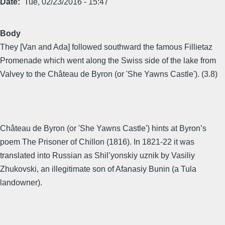
Date
Tue, 02/23/2016 - 15:47
Body
They [Van and Ada] followed southward the famous Fillietaz
Promenade which went along the Swiss side of the lake from
Valvey to the Château de Byron (or 'She Yawns Castle'). (3.8)
Château de Byron (or 'She Yawns Castle') hints at Byron’s
poem The Prisoner of Chillon (1816). In 1821-22 it was
translated into Russian as Shil’yonskiy uznik by Vasiliy
Zhukovski, an illegitimate son of Afanasiy Bunin (a Tula
landowner).