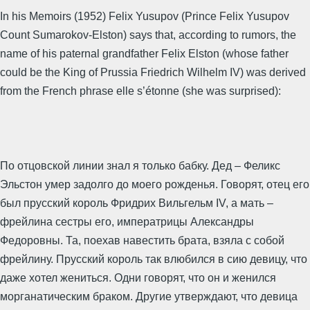
In his Memoirs (1952) Felix Yusupov (Prince Felix Yusupov
Count Sumarokov-Elston) says that, according to rumors, the
name of his paternal grandfather Felix Elston (whose father
could be the King of Prussia Friedrich Wilhelm IV) was derived
from the French phrase elle s’étonne (she was surprised):
По отцовской линии знал я только бабку. Дед – Феликс
Эльстон умер задолго до моего рожденья. Говорят, отец его
был прусский король Фридрих Вильгельм IV, а мать –
фрейлина сестры его, императрицы Александры
Федоровны. Та, поехав навестить брата, взяла с собой
фрейлину. Прусский король так влюбился в сию девицу, что
даже хотел жениться. Одни говорят, что он и женился
морганатическим браком. Другие утверждают, что девица