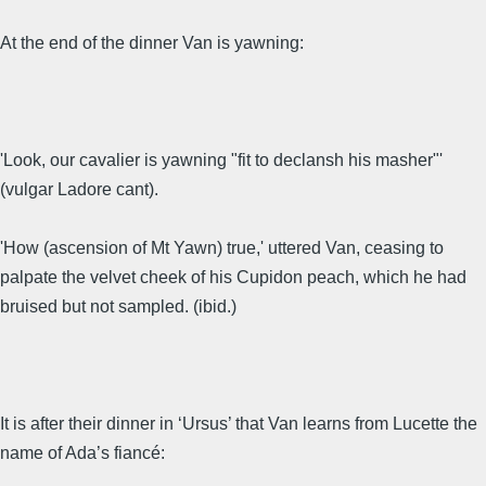
At the end of the dinner Van is yawning:
'Look, our cavalier is yawning "fit to declansh his masher"'
(vulgar Ladore cant).
'How (ascension of Mt Yawn) true,' uttered Van, ceasing to
palpate the velvet cheek of his Cupidon peach, which he had
bruised but not sampled. (ibid.)
It is after their dinner in ‘Ursus’ that Van learns from Lucette the
name of Ada’s fiancé: