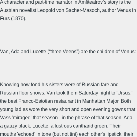
A character and part-time narrator in Amfiteatrov’s story is the
Austrian novelist Leopold von Sacher-Masoch, author Venus in
Furs (1870).
Van, Ada and Lucette (“three Veens”) are the children of Venus:
Knowing how fond his sisters were of Russian fare and
Russian floor shows, Van took them Saturday night to 'Ursus,'
the best Franco-Estotian restaurant in Manhattan Major. Both
young ladies wore the very short and open evening gowns that
Vass 'miraged' that season - in the phrase of that season: Ada,
a gauzy black, Lucette, a lustrous cantharid green. Their
mouths 'echoed' in tone (but not tint) each other's lipstick; their