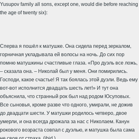
Yusupov family all sons, except one, would die before reaching
the age of twenty six):
Сперва я пошёл к матушке. Она сидела перед зеркалом,
горничная укладывала ей волосы на ночь. До сих пор
помню матушкины счастливые глаза. «Про дуэль все ложь,
– сказала она. – Николай был у меня. Они помирились.
Господи, какое счастье! Я так боялась этой дуэли. Ведь ему
вот-вот исполнится двадцать шесть лет!» И тут она
объяснила, что странный рок был над родом Юсуповых.
Все сыновья, кроме разве что одного, умирали, не дожив
до двадцати шести. У матушки родилось четверо, двое
умерли, и она всегда дрожала за нас с Николаем. Канун
рокового возраста совпал с дуэлью, и матушка была сама
не своя от страха. (ibid.)