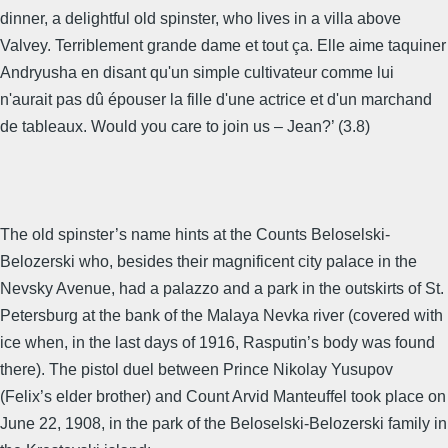
dinner, a delightful old spinster, who lives in a villa above
Valvey. Terriblement grande dame et tout ça. Elle aime taquiner
Andryusha en disant qu'un simple cultivateur comme lui
n'aurait pas dû épouser la fille d'une actrice et d'un marchand
de tableaux. Would you care to join us – Jean?’ (3.8)
The old spinster’s name hints at the Counts Beloselski-
Belozerski who, besides their magnificent city palace in the
Nevsky Avenue, had a palazzo and a park in the outskirts of St.
Petersburg at the bank of the Malaya Nevka river (covered with
ice when, in the last days of 1916, Rasputin’s body was found
there). The pistol duel between Prince Nikolay Yusupov
(Felix’s elder brother) and Count Arvid Manteuffel took place on
June 22, 1908, in the park of the Beloselski-Belozerski family in