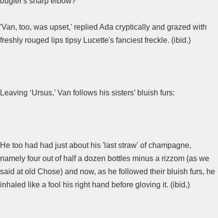
bugler's sharp elbow?'
'Van, too, was upset,' replied Ada cryptically and grazed with
freshly rouged lips tipsy Lucette's fanciest freckle. (ibid.)
Leaving ‘Ursus,’ Van follows his sisters’ bluish furs:
He too had had just about his 'last straw' of champagne,
namely four out of half a dozen bottles minus a rizzom (as we
said at old Chose) and now, as he followed their bluish furs, he
inhaled like a fool his right hand before gloving it. (ibid.)