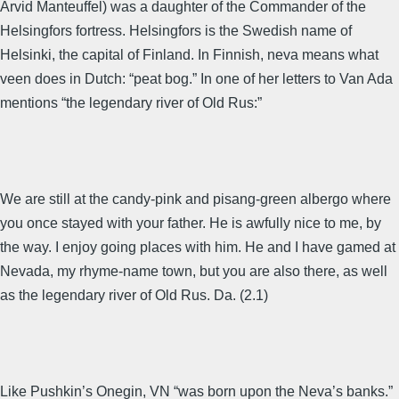
Arvid Manteuffel) was a daughter of the Commander of the
Helsingfors fortress. Helsingfors is the Swedish name of
Helsinki, the capital of Finland. In Finnish, neva means what
veen does in Dutch: “peat bog.” In one of her letters to Van Ada
mentions “the legendary river of Old Rus:”
We are still at the candy-pink and pisang-green albergo where
you once stayed with your father. He is awfully nice to me, by
the way. I enjoy going places with him. He and I have gamed at
Nevada, my rhyme-name town, but you are also there, as well
as the legendary river of Old Rus. Da. (2.1)
Like Pushkin’s Onegin, VN “was born upon the Neva’s banks.”