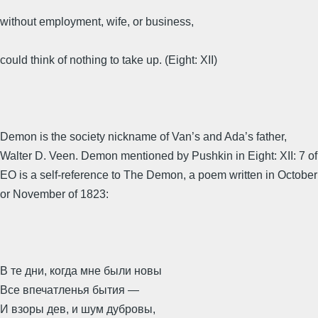
without employment, wife, or business,
could think of nothing to take up. (Eight: XII)
Demon is the society nickname of Van’s and Ada’s father,
Walter D. Veen. Demon mentioned by Pushkin in Eight: XII: 7 of
EO is a self-reference to The Demon, a poem written in October
or November of 1823:
В те дни, когда мне были новы
Все впечатленья бытия —
И взоры дев, и шум дубровы,