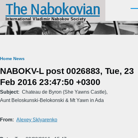
The Nabokovian
Skip to main content
Men
International Vladimir Nabokov Society
Breadcrumb
Home
News
NABOKV-L post 0026883, Tue, 23
Feb 2016 23:47:50 +0300
Subject
Chateau de Byron (She Yawns Castle),
Aunt Beloskunski-Belokonski & Mt Yawn in Ada
From
Alexey Sklyarenko