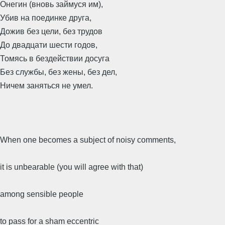
Онегин (вновь займуся им),
Убив на поединке друга,
Дожив без цели, без трудов
До двадцати шести годов,
Томясь в бездействии досуга
Без службы, без жены, без дел,
Ничем заняться не умел.
When one becomes a subject of noisy comments,
it is unbearable (you will agree with that)
among sensible people
to pass for a sham eccentric