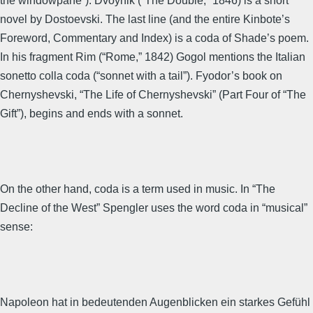
the windowpane”). Dvoynik (“The Double,” 1846) is a short
novel by Dostoevski. The last line (and the entire Kinbote’s
Foreword, Commentary and Index) is a coda of Shade’s poem.
In his fragment Rim (“Rome,” 1842) Gogol mentions the Italian
sonetto colla coda (“sonnet with a tail”). Fyodor’s book on
Chernyshevski, “The Life of Chernyshevski” (Part Four of “The
Gift”), begins and ends with a sonnet.
On the other hand, coda is a term used in music. In “The
Decline of the West” Spengler uses the word coda in “musical”
sense:
Napoleon hat in bedeutenden Augenblicken ein starkes Gefühl