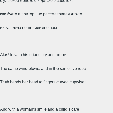
с улыбкой женскою и детскою заботой,
как будто в пригоршне рассматривая что-то,
из-за плеча её невидимое нам.
Alas! In vain historians pry and probe:
The same wind blows, and in the same live robe
Truth bends her head to fingers curved cupwise;
And with a woman’s smile and a child’s care