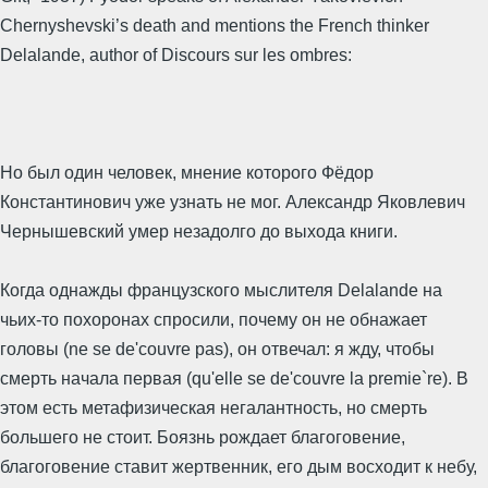
Chernyshevski’s death and mentions the French thinker
Delalande, author of Discours sur les ombres:
Но был один человек, мнение которого Фёдор
Константинович уже узнать не мог. Александр Яковлевич
Чернышевский умер незадолго до выхода книги.
Когда однажды французского мыслителя Delalande на
чьих-то похоронах спросили, почему он не обнажает
головы (ne se de'couvre pas), он отвечал: я жду, чтобы
смерть начала первая (qu'elle se de'couvre la premie`re). В
этом есть метафизическая негалантность, но смерть
большего не стоит. Боязнь рождает благоговение,
благоговение ставит жертвенник, его дым восходит к небу,