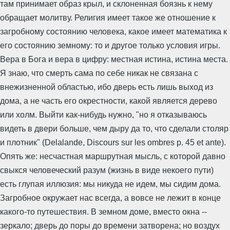
там принимает образ крыл, и склоненная боязнь к нему
обращает молитву. Религия имеет такое же отношение к
загробному состоянию человека, какое имеет математика к
его состоянию земному: то и другое только условия игры.
Вера в Бога и вера в цифру: местная истина, истина места.
Я знаю, что смерть сама по себе никак не связана с
внежизненной областью, ибо дверь есть лишь выход из
дома, а не часть его окрестности, какой является дерево
или холм. Выйти как-нибудь нужно, "но я отказываюсь
видеть в двери больше, чем дыру да то, что сделали столяр
и плотник" (Delalande, Discours sur les ombres p. 45 et ante).
Опять же: несчастная маршрутная мысль, с которой давно
свыкся человеческий разум (жизнь в виде некоего пути)
есть глупая иллюзия: мы никуда не идем, мы сидим дома.
Загробное окружает нас всегда, а вовсе не лежит в конце
какого-то путешествия. В земном доме, вместо окна --
зеркало; дверь до поры до времени затворена; но воздух