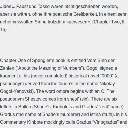
»Idee«. Faust und Tasso wären nicht geschrieben worden,
aber sie wären, ohne ihre poetische Greifbarkeit, in einem sehr
geheimnisvollen Sinne trotzdem »gewesen«. (Chapter Two, II,
16)
Chapter One of Spengler’s book is entitled Vom Sinn der
Zahlen (“About the Meaning of Numbers”). Gogol signed a
fragment of his (never completed) historical novel “0000” (a
pseudonym derived from the four o’s in the name Nikolay
Gogol-Yanovski). The word ombre begins with an O. The
pseudonym Shestov comes from shest’ (six). There are six
letters in Botkin (Shade’s, Kinbote’s and Gradus’ “real” name),
Gradus (the name of Shade’s murderer) and istina (truth). In his
Commentary Kinbote mockingly calls Gradus “Vinogradus” and