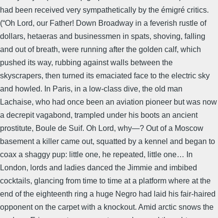
had been received very sympathetically by the émigré critics.
(“Oh Lord, our Father! Down Broadway in a feverish rustle of
dollars, hetaeras and businessmen in spats, shoving, falling
and out of breath, were running after the golden calf, which
pushed its way, rubbing against walls between the
skyscrapers, then turned its emaciated face to the electric sky
and howled. In Paris, in a low-class dive, the old man
Lachaise, who had once been an aviation pioneer but was now
a decrepit vagabond, trampled under his boots an ancient
prostitute, Boule de Suif. Oh Lord, why—? Out of a Moscow
basement a killer came out, squatted by a kennel and began to
coax a shaggy pup: little one, he repeated, little one… In
London, lords and ladies danced the Jimmie and imbibed
cocktails, glancing from time to time at a platform where at the
end of the eighteenth ring a huge Negro had laid his fair-haired
opponent on the carpet with a knockout. Amid arctic snows the