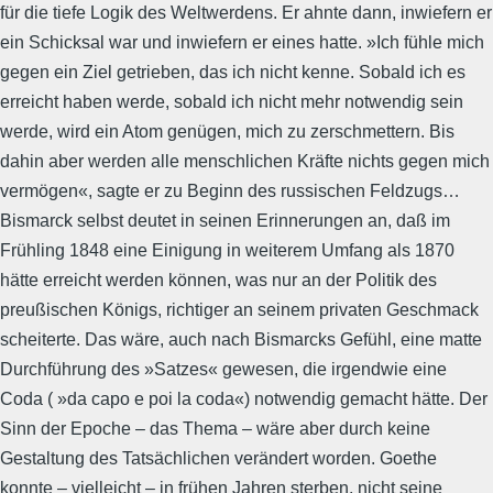
für die tiefe Logik des Weltwerdens. Er ahnte dann, inwiefern er
ein Schicksal war und inwiefern er eines hatte. »Ich fühle mich
gegen ein Ziel getrieben, das ich nicht kenne. Sobald ich es
erreicht haben werde, sobald ich nicht mehr notwendig sein
werde, wird ein Atom genügen, mich zu zerschmettern. Bis
dahin aber werden alle menschlichen Kräfte nichts gegen mich
vermögen«, sagte er zu Beginn des russischen Feldzugs…
Bismarck selbst deutet in seinen Erinnerungen an, daß im
Frühling 1848 eine Einigung in weiterem Umfang als 1870
hätte erreicht werden können, was nur an der Politik des
preußischen Königs, richtiger an seinem privaten Geschmack
scheiterte. Das wäre, auch nach Bismarcks Gefühl, eine matte
Durchführung des »Satzes« gewesen, die irgendwie eine
Coda ( »da capo e poi la coda«) notwendig gemacht hätte. Der
Sinn der Epoche – das Thema – wäre aber durch keine
Gestaltung des Tatsächlichen verändert worden. Goethe
konnte – vielleicht – in frühen Jahren sterben, nicht seine