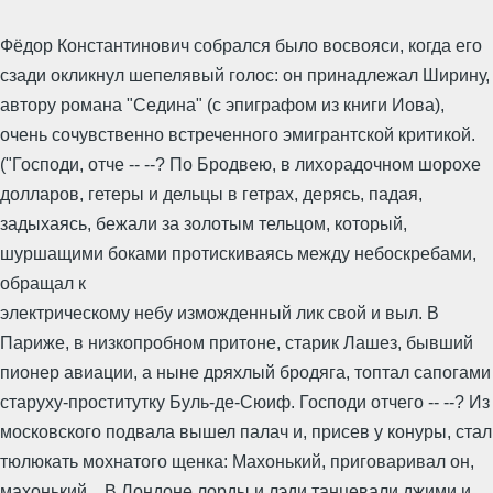
Фёдор Константинович собрался было восвояси, когда его
сзади окликнул шепелявый голос: он принадлежал Ширину,
автору романа "Седина" (с эпиграфом из книги Иова),
очень сочувственно встреченного эмигрантской критикой.
("Господи, отче -- --? По Бродвею, в лихорадочном шорохе
долларов, гетеры и дельцы в гетрах, дерясь, падая,
задыхаясь, бежали за золотым тельцом, который,
шуршащими боками протискиваясь между небоскребами,
обращал к
электрическому небу изможденный лик свой и выл. В
Париже, в низкопробном притоне, старик Лашез, бывший
пионер авиации, а ныне дряхлый бродяга, топтал сапогами
старуху-проститутку Буль-де-Сюиф. Господи отчего -- --? Из
московского подвала вышел палач и, присев у конуры, стал
тюлюкать мохнатого щенка: Махонький, приговаривал он,
махонький... В Лондоне лорды и лэди танцевали джими и