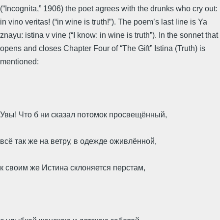
(“Incognita,” 1906) the poet agrees with the drunks who cry out:
in vino veritas! (“in wine is truth!”). The poem’s last line is Ya
znayu: istina v vine (“I know: in wine is truth”). In the sonnet that
opens and closes Chapter Four of “The Gift” Istina (Truth) is
mentioned:
Увы! Что б ни сказал потомок просвещённый,
всё так же на ветру, в одежде оживлённой,
к своим же Истина склоняется перстам,