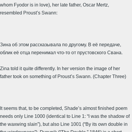
whom Fyodor is in love), her late father, Oscar Mertz,
resembled Proust’s Swann:
Зина об этом рассказывала по другому. В её передаче,
облик её отца перенимал что-то от прустовского Свана.
Zina told it quite differently. In her version the image of her
father took on something of Proust’s Swann. (Chapter Three)
It seems that, to be completed, Shade’s almost finished poem
needs only Line 1000 (identical to Line 1: “I was the shadow of
the waxwing slain”), but also Line 1001 (“By its own double in