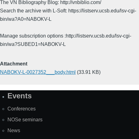
The VN Bibliography Blog: http://vnbiblio.com/
Search the archive with L-Soft: https://listserv.ucsb.edu/lsv-cgi-
bin/wa?A0=NABOKV-L
Manage subscription options :http://listserv.ucsb.edu/lsv-cgi-
bin/wa?SUBED1=NABOKV-L
Attachment
NABOKV-L-0027352___body.html
(33.91 KB)
Events
Site
Map
Conferences
NOSe seminars
News