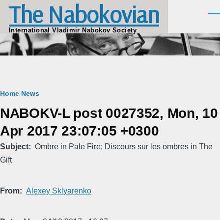
The Nabokovian
Skip to main content
Men
International Vladimir Nabokov Society
Breadcrumb
Home
News
NABOKV-L post 0027352, Mon, 10
Apr 2017 23:07:05 +0300
Subject
Ombre in Pale Fire; Discours sur les ombres in The
Gift
From
Alexey Sklyarenko