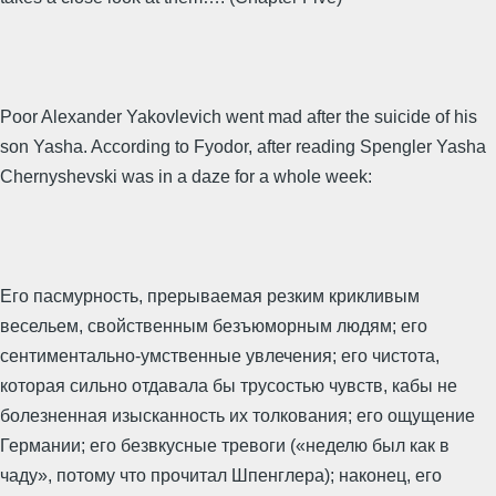
Poor Alexander Yakovlevich went mad after the suicide of his
son Yasha. According to Fyodor, after reading Spengler Yasha
Chernyshevski was in a daze for a whole week:
Его пасмурность, прерываемая резким крикливым
весельем, свойственным безъюморным людям; его
сентиментально-умственные увлечения; его чистота,
которая сильно отдавала бы трусостью чувств, кабы не
болезненная изысканность их толкования; его ощущение
Германии; его безвкусные тревоги («неделю был как в
чаду», потому что прочитал Шпенглера); наконец, его