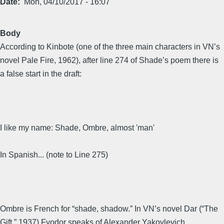
Date
Mon, 04/10/2017 - 16:07
Body
According to Kinbote (one of the three main characters in VN’s
novel Pale Fire, 1962), after line 274 of Shade’s poem there is
a false start in the draft:
I like my name: Shade, Ombre, almost 'man'
In Spanish... (note to Line 275)
Ombre is French for “shade, shadow.” In VN’s novel Dar (“The
Gift,” 1937) Fyodor speaks of Alexander Yakovlevich