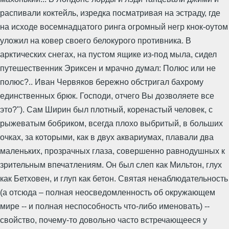
распивали коктейль, изредка посматривая на эстраду, где
на исходе восемнадцатого ринга огромный негр кнок-оутом
уложил на ковер своего белокурого противника. В
арктических снегах, на пустом ящике из-под мыла, сидел
путешественник Эриксен и мрачно думал: Полюс или не
полюс?.. Иван Червяков бережно обстригал бахрому
единственных брюк. Господи, отчего Вы дозволяете все
это?"). Сам Ширин был плотный, коренастый человек, с
рыжеватым бобриком, всегда плохо выбритый, в больших
очках, за которыми, как в двух аквариумах, плавали два
маленьких, прозрачных глаза, совершенно равнодушных к
зрительным впечатлениям. Он был слеп как Мильтон, глух
как Бетховен, и глуп как бетон. Святая ненаблюдательность
(а отсюда – полная неосведомленность об окружающем
мире -- и полная неспособность что-либо именовать) --
свойство, почему-то довольно часто встречающееся у