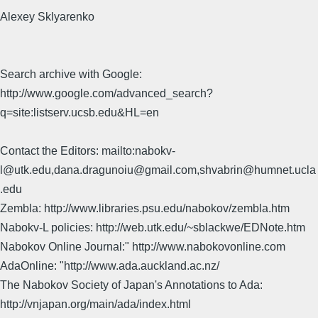
Alexey Sklyarenko
Search archive with Google:
http://www.google.com/advanced_search?
q=site:listserv.ucsb.edu&HL=en
Contact the Editors: mailto:nabokv-
l@utk.edu,dana.dragunoiu@gmail.com,shvabrin@humnet.ucla
.edu
Zembla: http://www.libraries.psu.edu/nabokov/zembla.htm
Nabokv-L policies: http://web.utk.edu/~sblackwe/EDNote.htm
Nabokov Online Journal:" http://www.nabokovonline.com
AdaOnline: "http://www.ada.auckland.ac.nz/
The Nabokov Society of Japan's Annotations to Ada:
http://vnjapan.org/main/ada/index.html