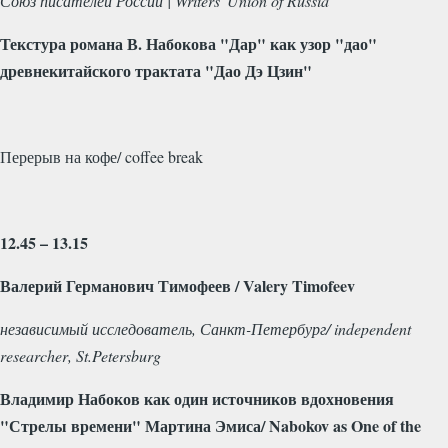
Союз
писателей
России
| Writers' Union of Russia
Текстура романа В. Набокова "Дар" как узор "дао"
древнекитайского трактата "Дао Дэ Цзин"
Перерыв на кофе/
coffee
break
12.45 – 13.15
Валерий Германович Тимофеев /
Valery
Timofeev
независимый исследователь, Санкт-Петербург/
independent
researcher
,
St
.
Petersburg
Владимир Набоков как один источников вдохновения
"Стрелы времени" Мартина Эмиса/
Nabokov
as
One
of
the