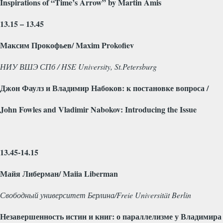
Inspirations
of
“
Time
’
s
Arrow
”
by
Martin
Amis
13.15 – 13.45
Максим Прокофьев/ Maxim Prokofiev
НИУ ВШЭ СПб / HSE University, St.Petersburg
Джон Фаулз и Владимир Набоков: к постановке вопроса /
John Fowles and Vladimir Nabokov: Introducing the Issue
13.45-14.15
Майя
Либерман
/ Maiia Liberman
Свободный
университет
Берлина
/Freie Universität Berlin
Незавершенность
истин
и
книг
:
о
параллелизме
у
Владимира