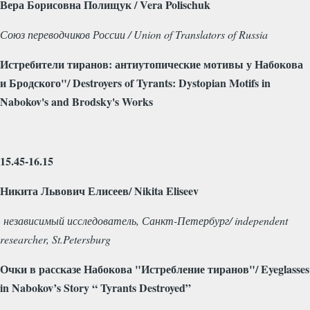
Вера
Борисовна
Полищук
/ Vera Polischuk
Союз переводчиков России / Union of Translators of Russia
Истребители
тиранов
:
антиутопические
мотивы
у
Набокова
и
Бродского
"/ Destroyers of Tyrants: Dystopian Motifs in
Nabokov's and Brodsky's Works
15.45-16.15
Никита
Львович
Елисеев
/ Nikita Eliseev
независимый
исследователь
,
Санкт
-
Петербург
/ independent
researcher, St.Petersburg
Очки
в
рассказе
Набокова
"
Истребление
тиранов
"/ Eyeglasses
in Nabokov’s Story “ Tyrants Destroyed”