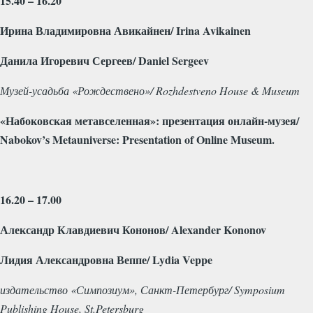
15.40 – 16.20
Ирина Владимировна Авикайнен/
Irina
Avikainen
Данила Игоревич Сергеев/
Daniel
Sergeev
Музей-усадьба «Рождествено»/
Rozhdestveno
House
&
Museum
«Набоковская метавселенная»: презентация онлайн-музея/
Nabokov
’
s
Metauniverse
:
Presentation
of
Online
Museum
.
16.20 – 17.00
Александр Клавдиевич Кононов/
Alexander
Kononov
Лидия Александровна Веппе/
Lydia
Veppe
издательство «Симпозиум», Санкт-Петербург/
Symposium
Publishing
House
,
St
.
Petersburg