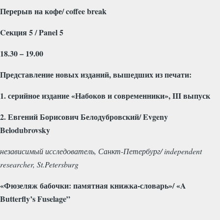
Перерыв на кофе/
coffee
break
C
екция 5 /
Panel
5
18.30 – 19.00
Представление новых изданий, вышедших из печати:
1. серийное издание «Набоков и современники», III выпуск
2. Евгений Борисович Белодубровский/
Evgeny
Belodubrovsky
независимый исследователь, Санкт-Петербург/ independent
researcher, St.Petersburg
«Фюзеляж бабочки: памятная книжка-словарь»/ «
A
Butterfly
’
s
Fuselage
”