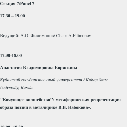
Секция
7/Panel 7
17.30 – 19.00
Ведущий
:
А
.
О
.
Филимонов
/ Chair: A.Filimonov
17.30-18.00
Анастасия Владимировна Борискина
Кубанский государственный университет / Kuban State
University, Russia
Кочующее волшебство’’: метафорическая репрезентация
‘’
образа поэзии в металирике В.В. Набокова».
18.00 -18.30