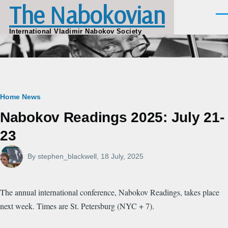
The Nabokovian
Skip to main content
Men
International Vladimir Nabokov Society
Breadcrumb
Home
News
Nabokov Readings 2025: July 21-
23
By
stephen_blackwell
, 18 July, 2025
The annual international conference, Nabokov Readings, takes place
next week. Times are St. Petersburg (NYC + 7).