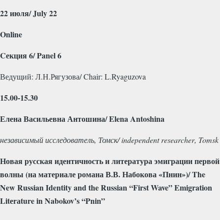
22 июля/
July
22
Online
C
екция 6/
Panel
6
Ведущий: Л.Н.Рягузова/
Chair
:
L
.
Ryaguzova
15.00-15.30
Елена Васильевна Антошина/
Elena
Antoshina
независимый исследователь, Томск/
independent
researcher
,
Tomsk
Новая русская идентичность и литература эмиграции первой
волны (на материале романа В.В. Набокова «Пнин»)/
The
New
Russian
Identity
and
the
Russian
“
First
Wave
”
Emigration
Lit
е
r
а
ture
in
Nabokov
’
s
“
Pnin
”