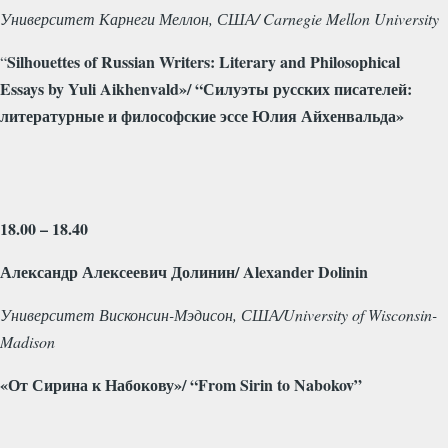
Университет Карнеги Меллон, США/
Carnegie
Mellon
University
Silhouettes
of
Russian
Writers
:
Literary
and
Philosophical
“
Essays
by
Yuli
Aikhenvald
»/ “Силуэты русских писателей:
литературные и философские эссе Юлия Айхенвальда»
18.00 – 18.40
Александр Алексеевич Долинин/
Alexander
Dolinin
Университет Висконсин-Мэдисон, США/
University
of
Wisconsin
-
Madison
«От Сирина к Набокову»/ “From Sirin to Nabokov”