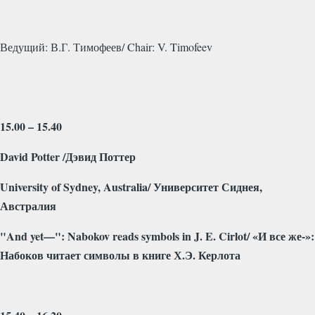
Ведущий
:
В
.
Г
.
Тимофеев
/ Chair: V. Timofeev
15.00 – 15.40
David Potter /
Дэвид
Поттер
University of Sydney, Australia/
Университет
Сиднея
,
Австралия
"
And
yet
—":
Nabokov
reads
symbols
in
J
.
E
.
Cirlot
/ «И все же-»:
Набоков читает символы в книге Х.Э. Керлота