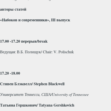
авторы статей
«Набоков и современники»,
III
выпуск
17.00 -17.20 перерыв/
break
Ведущая: В.Б. Полищук/
Chair
:
V
.
Polischuk
17.20 -18.00
Стивен Блэквелл/ Stephen Blackwell
Университет Теннесси, США/
University
of
Tennessee
Татьяна Гершкович/
Tatyana
Gershkovich