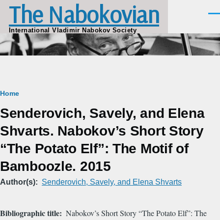
The Nabokovian
Skip to main content
Men
International Vladimir Nabokov Society
Breadcrumb
Home
Senderovich, Savely, and Elena
Shvarts. Nabokov’s Short Story
“The Potato Elf”: The Motif of
Bamboozle. 2015
Author(s)
Senderovich, Savely, and Elena Shvarts
Bibliographic title
Nabokov’s Short Story “The Potato Elf”: The