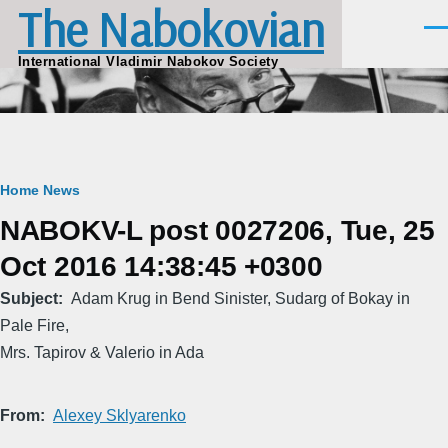
The Nabokovian
Skip to main content
Men
International Vladimir Nabokov Society
Breadcrumb
Home
News
NABOKV-L post 0027206, Tue, 25
Oct 2016 14:38:45 +0300
Subject
Adam Krug in Bend Sinister, Sudarg of Bokay in
Pale Fire,
Mrs. Tapirov & Valerio in Ada
From
Alexey Sklyarenko