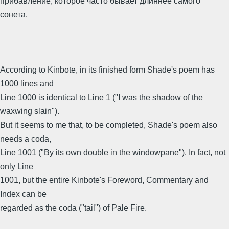
прибавление, которое часто бывает длиннее самого
сонета.
According to Kinbote, in its finished form Shade's poem has
1000 lines and
Line 1000 is identical to Line 1 ("I was the shadow of the
waxwing slain").
But it seems to me that, to be completed, Shade's poem also
needs a coda,
Line 1001 ("By its own double in the windowpane"). In fact, not
only Line
1001, but the entire Kinbote's Foreword, Commentary and
Index can be
regarded as the coda ("tail") of Pale Fire.