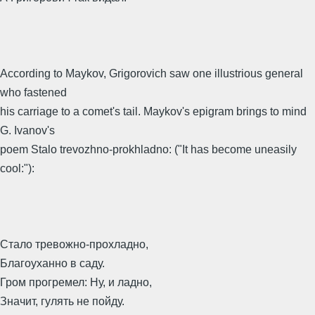
According to Maykov, Grigorovich saw one illustrious general
who fastened
his carriage to a comet's tail. Maykov's epigram brings to mind
G. Ivanov's
poem Stalo trevozhno-prokhladno: ("It has become uneasily
cool:"):
Стало тревожно-прохладно,
Благоуханно в саду.
Гром прогремел: Ну, и ладно,
Значит, гулять не пойду.