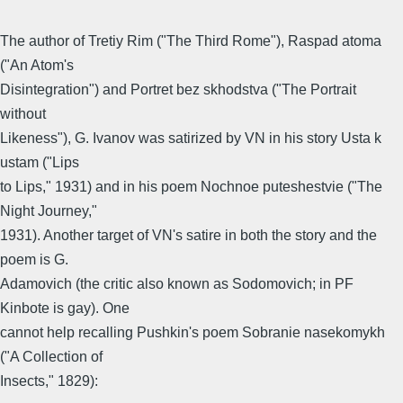
The author of Tretiy Rim ("The Third Rome"), Raspad atoma
("An Atom's
Disintegration") and Portret bez skhodstva ("The Portrait
without
Likeness"), G. Ivanov was satirized by VN in his story Usta k
ustam ("Lips
to Lips," 1931) and in his poem Nochnoe puteshestvie ("The
Night Journey,"
1931). Another target of VN's satire in both the story and the
poem is G.
Adamovich (the critic also known as Sodomovich; in PF
Kinbote is gay). One
cannot help recalling Pushkin's poem Sobranie nasekomykh
("A Collection of
Insects," 1829):