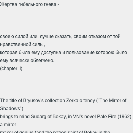
Жертва гибельного гнева,-
своею силой или, лучше сказать, своим отказом от той
нравственной силы,
которая была ему доступна и пользование которою было
ему всячески облегчено.
(chapter II)
The title of Bryusov's collection Zerkalo teney ("The Mirror of
Shadows")
brings to mind Sudarg of Bokay, in VN's novel Pale Fire (1962)
a mirror
maker of genius (and the patron saint of Bokay in the