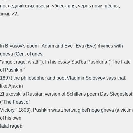
последний стих пьесы: <блеск дня, чернь ночи, вёсны,
зимы>?..
In Bryusov's poem "Adam and Eve" Eva (Eve) rhymes with
gneva (Gen. of gnev,
"anger, rage, wrath"). In his essay Sud'ba Pushkina ("The Fate
of Pushkin,"
1897) the philosopher and poet Vladimir Solovyov says that,
like Ajax in
Zhukovski's Russian version of Schiller's poem Das Siegesfest
("The Feast of
Victory," 1803), Pushkin was zhertva gibel'nogo gneva (a victim
of his own
fatal rage):