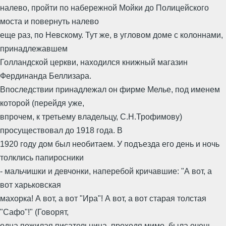
налево, пройти по набережной Мойки до Полицейского
моста и повернуть налево
еще раз, по Невскому. Тут же, в угловом доме с колоннами,
принадлежавшем
Голландской церкви, находился книжный магазин
Фердинанда Беллизара.
Впоследствии принадлежал он фирме Мелье, под именем
которой (перейдя уже,
впрочем, к третьему владельцу, С.Н.Трофимову)
просуществовал до 1918 года. В
1920 году дом был необитаем. У подъезда его день и ночь
толклись папиросники
- мальчишки и девчонки, наперебой кричавшие: "А вот, а
вот харьковская
махорка! А вот, а вот "Ира"! А вот, а вот старая толстая
"Сафо"!" (Говорят,
одна пожилая писательница, проходя мимо, была очень