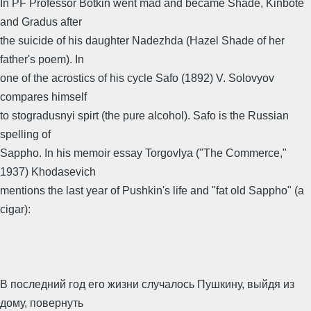
In PF Professor Botkin went mad and became Shade, Kinbote
and Gradus after
the suicide of his daughter Nadezhda (Hazel Shade of her
father's poem). In
one of the acrostics of his cycle Safo (1892) V. Solovyov
compares himself
to stogradusnyi spirt (the pure alcohol). Safo is the Russian
spelling of
Sappho. In his memoir essay Torgovlya ("The Commerce,"
1937) Khodasevich
mentions the last year of Pushkin's life and "fat old Sappho" (a
cigar):
В последний год его жизни случалось Пушкину, выйдя из
дому, повернуть