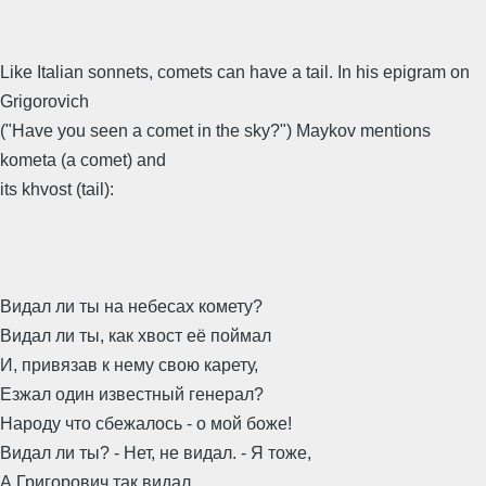
Like Italian sonnets, comets can have a tail. In his epigram on
Grigorovich
("Have you seen a comet in the sky?") Maykov mentions
kometa (a comet) and
its khvost (tail):
Видал ли ты на небесах комету?
Видал ли ты, как хвост её поймал
И, привязав к нему свою карету,
Езжал один известный генерал?
Народу что сбежалось - о мой боже!
Видал ли ты? - Нет, не видал. - Я тоже,
А Григорович так видал.