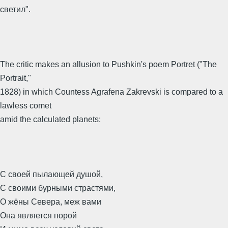
светил".
The critic makes an allusion to Pushkin's poem Portret ("The
Portrait,"
1828) in which Countess Agrafena Zakrevski is compared to a
lawless comet
amid the calculated planets:
С своей пылающей душой,
С своими бурными страстями,
О жёны Севера, меж вами
Она является порой