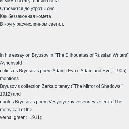
И мимо всех условий света
Стремится до утраты сил,
Как беззаконная комета
В кругу расчисленном светил.
In his essay on Bryusov in "The Silhouettes of Russian Writers"
Ayhenvald
criticizes Bryusov's poem Adam i Eva ("Adam and Eve," 1905),
mentions
Bryusov's collection Zerkalo teney ("The Mirror of Shadows,"
1912) and
quotes Bryusov's poem Vesyolyi zov vesenney zeleni: ("The
merry call of the
vernal green:" 1911):