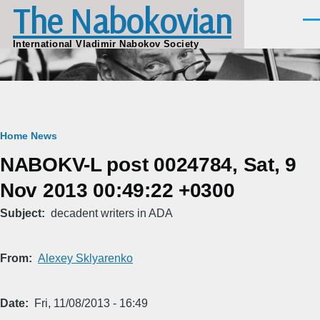
The Nabokovian
Skip to main content
Men
International Vladimir Nabokov Society
Breadcrumb
Home
News
NABOKV-L post 0024784, Sat, 9
Nov 2013 00:49:22 +0300
Subject
decadent writers in ADA
From
Alexey Sklyarenko
Date
Fri, 11/08/2013 - 16:49