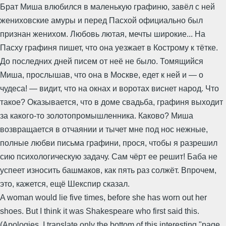
Брат Миша влюбился в маленькую графиню, завёл с ней
жениховские амуры и перед Пасхой официально был
признан женихом. Любовь лютая, мечты широкие... На
Пасху графиня пишет, что она уезжает в Кострому к тётке.
До последних дней писем от неё не было. Томящийся
Миша, прослышав, что она в Москве, едет к ней и — о
чудеса! — видит, что на окнах и воротах виснет народ. Что
такое? Оказывается, что в доме свадьба, графиня выходит
за какого-то золотопромышленника. Каково? Миша
возвращается в отчаянии и тычет мне под нос нежные,
полные любви письма графини, прося, чтобы я разрешил
сию психологическую задачу. Сам чёрт ее решит! Баба не
успеет износить башмаков, как пять раз солжёт. Впрочем,
это, кажется, ещё Шекспир сказал.
A woman would lie five times, before she has worn out her
shoes. But I think it was Shakespeare who first said this.
(Apologies, I translate only the bottom of this interesting "page