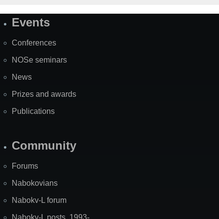
Events
Site
Map
Conferences
NOSe seminars
News
Prizes and awards
Publications
Community
Forums
Nabokovians
Nabokv-L forum
Nabokv-L posts, 1993-