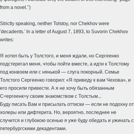
from a novel.")
Strictly speaking, neither Tolstoy, nor Chekhov were
'decadents.' In a letter of August 7, 1893, to Suvorin Chekhov
writes:
Я хотел быть у Толстого, и меня ждали, но Сергеенко
подстерегал меня, чтобы пойти вместе, а идти к Толстому
под конвоем или с нянькой — слуга покорный. Семье
Толстого Сергеенко говорил: «Я приведу к вам Чехова», и
его просили привести. А я не хочу быть обязанным
С<ергеенк>у своим знакомством с Толстым...
Буду писать Вам и присылать оттиски — если не подохну от
холеры или дифтерита. Но, вероятно, последнее не
случится и глубокою осенью я уже буду обедать и ужинать с
петербургскими декадентами.