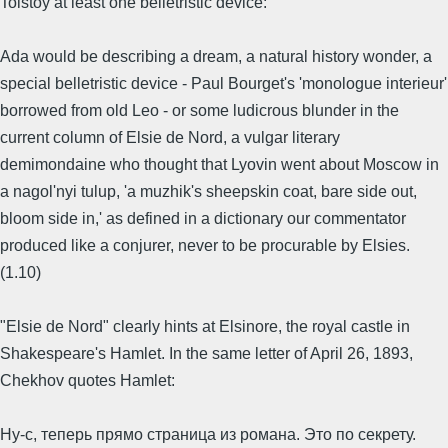
Tolstoy at least one belletristic device:
Ada would be describing a dream, a natural history wonder, a
special belletristic device - Paul Bourget's 'monologue interieur'
borrowed from old Leo - or some ludicrous blunder in the
current column of Elsie de Nord, a vulgar literary
demimondaine who thought that Lyovin went about Moscow in
a nagol'nyi tulup, 'a muzhik's sheepskin coat, bare side out,
bloom side in,' as defined in a dictionary our commentator
produced like a conjurer, never to be procurable by Elsies.
(1.10)
"Elsie de Nord" clearly hints at Elsinore, the royal castle in
Shakespeare's Hamlet. In the same letter of April 26, 1893,
Chekhov quotes Hamlet:
Ну-с, теперь прямо страница из романа. Это по секрету.