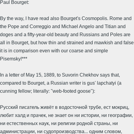
Paul Bourget:
By the way, I have read also Bourget's Cosmopolis. Rome and
the Pope and Correggio and Michael Angelo and Titian and
doges and a fifty-year-old beauty and Russians and Poles are
all in Bourget, but how thin and strained and mawkish and false
it is in comparison even with our coarse and simple
Pisemsky!***
In a letter of May 15, 1889, to Suvorin Chekhov says that,
compared to Bourget, a Russian writer is gus' lapchatyi (a
cunning fellow; literally: "web-footed goose"):
Русский писатель живёт в водосточной трубе, ест мокриц,
любит халд и прачек, не знает он ни истории, ни географии,
ни естественных наук, ни религии родной страны, ни
администрации, ни судопроизводства... одним словом,