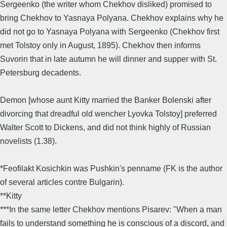
Sergeenko (the writer whom Chekhov disliked) promised to
bring Chekhov to Yasnaya Polyana. Chekhov explains why he
did not go to Yasnaya Polyana with Sergeenko (Chekhov first
met Tolstoy only in August, 1895). Chekhov then informs
Suvorin that in late autumn he will dinner and supper with St.
Petersburg decadents.
Demon [whose aunt Kitty married the Banker Bolenski after
divorcing that dreadful old wencher Lyovka Tolstoy] preferred
Walter Scott to Dickens, and did not think highly of Russian
novelists (1.38).
*Feofilakt Kosichkin was Pushkin's penname (FK is the author
of several articles contre Bulgarin).
**Kitty
***In the same letter Chekhov mentions Pisarev: "When a man
fails to understand something he is conscious of a discord, and