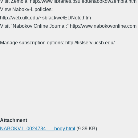
Visit Zembla: http://www.libraries.psu.edu/nabokov/zembla.htm
View Nabokv-L policies:
http://web.utk.edu/~sblackwe/EDNote.htm
Visit "Nabokov Online Journal:" http://www.nabokovonline.com
Manage subscription options: http://listserv.ucsb.edu/
Attachment
NABOKV-L-0024784___body.html
(9.39 KB)