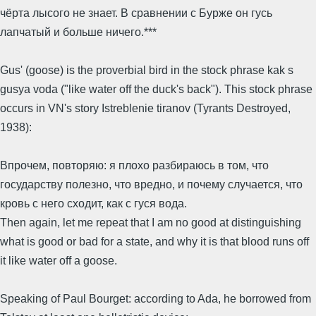
чёрта лысого не знает. В сравнении с Бурже он гусь
лапчатый и больше ничего.***
Gus' (goose) is the proverbial bird in the stock phrase kak s
gusya voda ("like water off the duck's back"). This stock phrase
occurs in VN's story Istreblenie tiranov (Tyrants Destroyed,
1938):
Впрочем, повторяю: я плохо разбираюсь в том, что
государству полезно, что вредно, и почему случается, что
кровь с него сходит, как с гуся вода.
Then again, let me repeat that I am no good at distinguishing
what is good or bad for a state, and why it is that blood runs off
it like water off a goose.
Speaking of Paul Bourget: according to Ada, he borrowed from