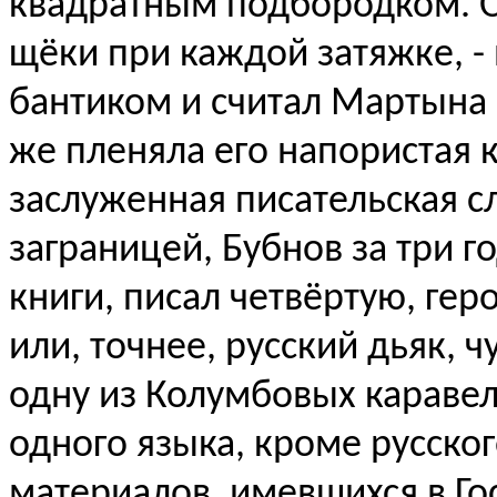
квадратным подбородком. Он
щёки при каждой затяжке, -
бантиком и считал Мартына
же пленяла его напористая к
заслуженная писательская сл
заграницей, Бубнов за три г
книги, писал четвёртую, гер
или, точнее, русский дьяк,
одну из Колумбовых каравелл
одного языка, кроме русско
материалов, имевшихся в Го