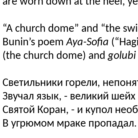
are worn down at the heel, 
“A church dome” and “the swi
Bunin’s poem
Aya-Sofia
(“Hagi
(the church dome) and
golub
Светильники горели, непон
Звучал язык, - великий шейх
Святой Коран, - и купол нео
В угрюмом мраке пропадал.