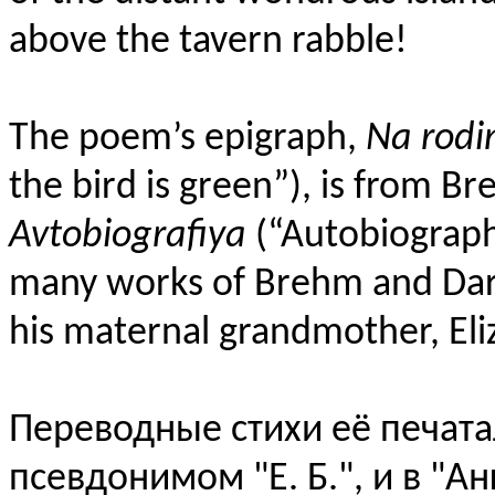
above the tavern rabble!
The poem’s epigraph,
Na rodi
the bird is green”), is from B
Avtobiografiya
(“Autobiography
many works of Brehm and Darw
his maternal grandmother, Eliz
Переводные стихи её печата
псевдонимом "Е. Б.", и в "Ан