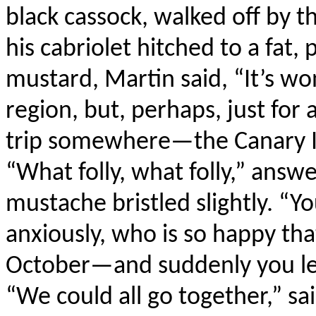
black cassock, walked off by t
his cabriolet hitched to a fat,
mustard, Martin said, “It’s wo
region, but, perhaps, just for 
trip somewhere—the Canary Isl
“What folly, what folly,” answ
mustache bristled slightly. “
anxiously, who is so happy tha
October—and suddenly you l
“We could all go together,” sa