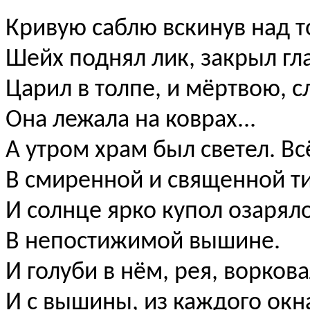
Кривую саблю вскинув над 
Шейх поднял лик, закрыл гла
Царил в толпе, и мёртвою, 
Она лежала на коврах...
А утром храм был светел. В
В смиренной и священной т
И солнце ярко купол озарял
В непостижимой вышине.
И голуби в нём, рея, воркова
И с вышины, из каждого окн