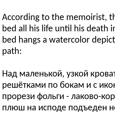
According to the memoirist, th
bed all his life until his death
bed hangs a watercolor depict
path:
Над маленькой, узкой крова
решётками по бокам и с икон
прорези фольги - лаково-ко
плюш на исподе подъеден не